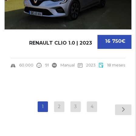
16 750€
RENAULT CLIO 1.0 | 2023
60.000
91
Manual
2023
18 meses
1
2
3
4