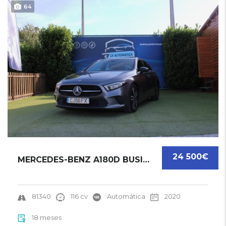
64
24 500€
MERCEDES-BENZ A180D BUSINESS SOLUTION LUXURY...
81340
116 cv
Automática
2020
18 meses