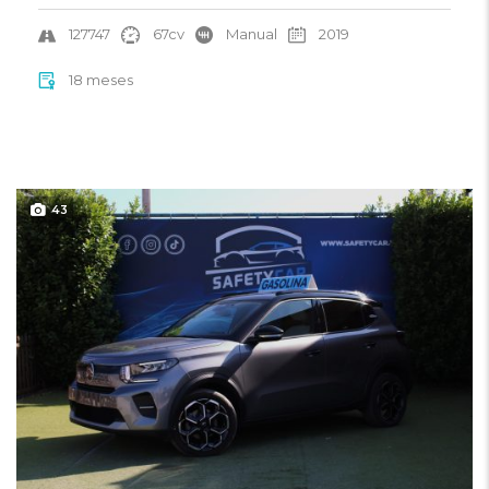
127747
67cv
Manual
2019
18 meses
43