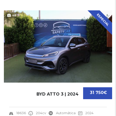
ESPECIAL
48
31 750€
BYD ATTO 3 | 2024
18636
204cv
Automática
2024