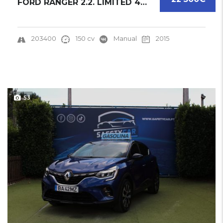
FORD RANGER 2.2. LIMITED 4X4 CABINE DUPLA | ...
203400
150 cv
Manual
2015
53