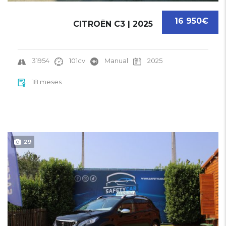
16 950€
CITROËN C3 | 2025
31954
101cv
Manual
2025
18 meses
29