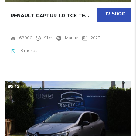
17 500€
RENAULT CAPTUR 1.0 TCE TECHNO | 2023
68000
91 cv
Manual
2023
18 meses
42