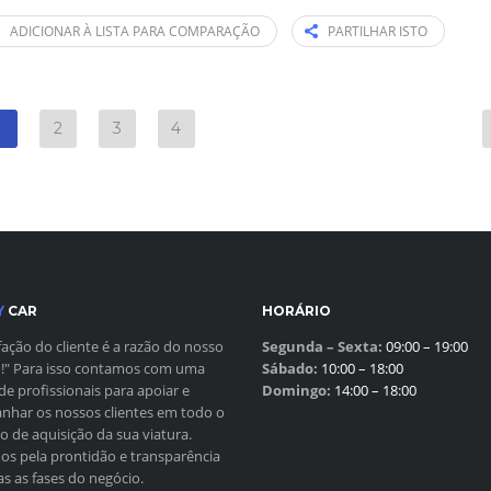
ADICIONAR À LISTA PARA COMPARAÇÃO
PARTILHAR ISTO
1
2
3
4
Y
CAR
HORÁRIO
sfação do cliente é a razão do nosso
Segunda – Sexta:
09:00 – 19:00
!" Para isso contamos com uma
Sábado:
10:00 – 18:00
de profissionais para apoiar e
Domingo:
14:00 – 18:00
har os nossos clientes em todo o
o de aquisição da sua viatura.
s pela prontidão e transparência
s as fases do negócio.