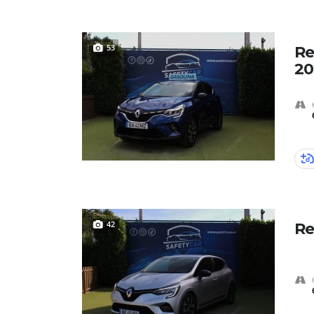
53
Re
20
42
Re