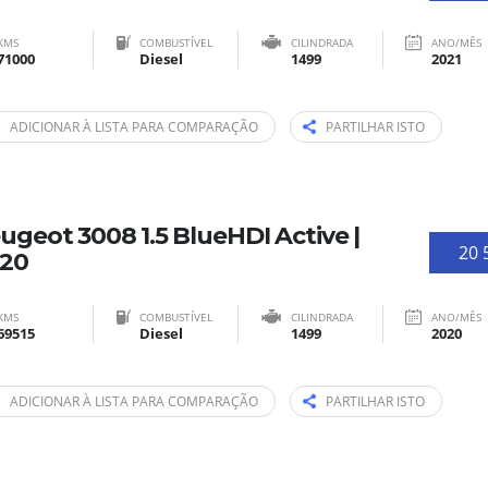
KMS
COMBUSTÍVEL
CILINDRADA
ANO/MÊS
71000
Diesel
1499
2021
ADICIONAR À LISTA PARA COMPARAÇÃO
PARTILHAR ISTO
ugeot 3008 1.5 BlueHDI Active |
20 
20
KMS
COMBUSTÍVEL
CILINDRADA
ANO/MÊS
69515
Diesel
1499
2020
ADICIONAR À LISTA PARA COMPARAÇÃO
PARTILHAR ISTO