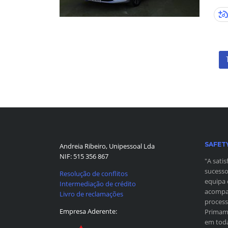
SAFET
Andreia Ribeiro, Unipessoal Lda
NIF: 515 356 867
"A sati
sucesso
Resolução de conflitos
equipa 
Intermediação de crédito
acompan
Livro de reclamações
process
Empresa Aderente:
Primamo
em toda