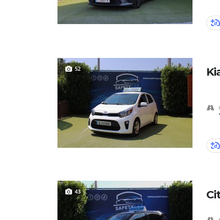
52
Ki
43
Ci