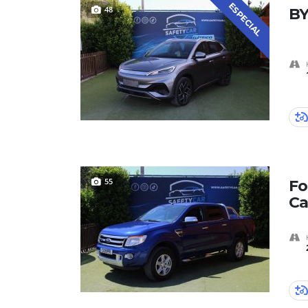
ESPECIAL
48
BY
55
Fo
Ca