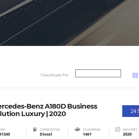
Classificado Por:
rcedes-Benz A180D Business
24 
lution Luxury | 2020
KMS
COMBUSTÍVEL
CILINDRADA
ANO/MÊS
81340
Diesel
1461
2020