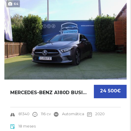
64
24 500€
MERCEDES-BENZ A180D BUSINESS SOLUTION LUXURY...
81340
116 cv
Automática
2020
18 meses