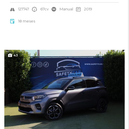
127747
67cv
Manual
2019
18 meses
43