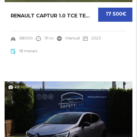
17 500€
RENAULT CAPTUR 1.0 TCE TECHNO | 2023
68000
91 cv
Manual
2023
18 meses
42