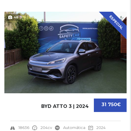
ESPECIAL
48
31 750€
BYD ATTO 3 | 2024
18636
204cv
Automática
2024