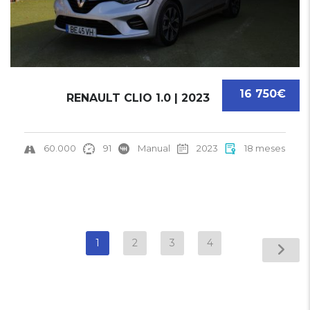
16 750€
RENAULT CLIO 1.0 | 2023
60.000
91
Manual
2023
18 meses
1
2
3
4