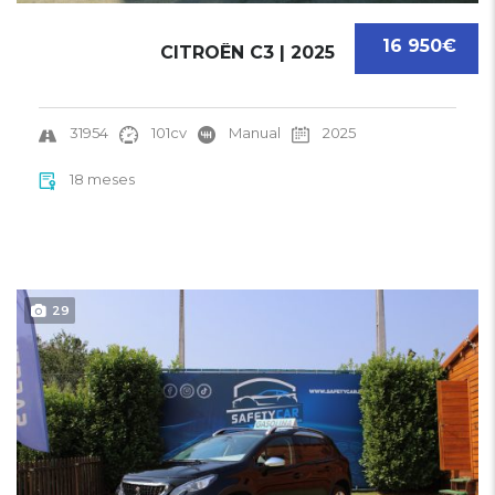
16 950€
CITROËN C3 | 2025
31954
101cv
Manual
2025
18 meses
29