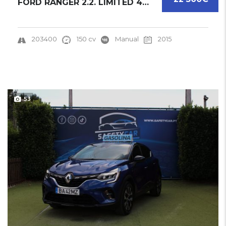
FORD RANGER 2.2. LIMITED 4X4 CABINE DUPLA | ...
203400
150 cv
Manual
2015
53