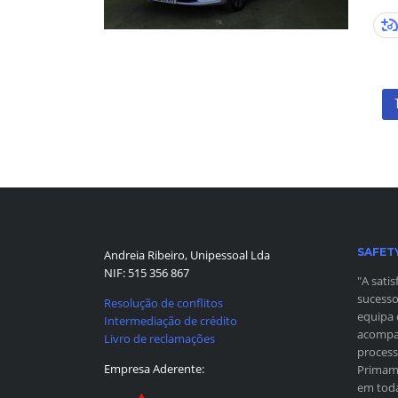
SAFET
Andreia Ribeiro, Unipessoal Lda
NIF: 515 356 867
"A sati
sucesso
Resolução de conflitos
equipa 
Intermediação de crédito
acompan
Livro de reclamações
process
Empresa Aderente:
Primamo
em toda