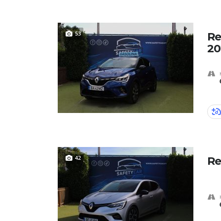
53
Re
20
42
Re