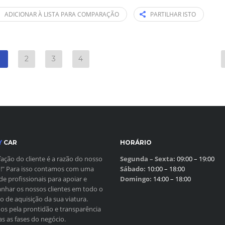
ADICIONAR À LISTA PARA COMPARAÇÃO
PARTILHAR ISTO
1
2
3
4
Y
CAR
HORÁRIO
sfação do cliente é a razão do nosso
Segunda – Sexta:
09:00 – 19:00
!" Para isso contamos com uma
Sábado:
10:00 – 18:00
de profissionais para apoiar e
Domingo:
14:00 – 18:00
har os nossos clientes em todo o
o de aquisição da sua viatura.
s pela prontidão e transparência
s as fases do negócio.