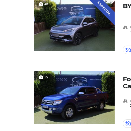
ESPECIAL
48
BY
55
Fo
Ca