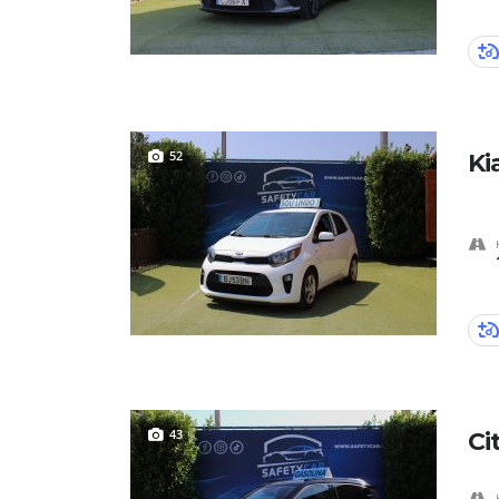
52
Ki
43
Ci