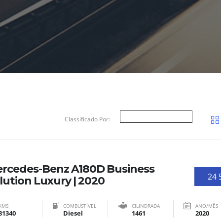
Classificado Por:
rcedes-Benz A180D Business
24 
lution Luxury | 2020
KMS
COMBUSTÍVEL
CILINDRADA
ANO/MÊS
81340
Diesel
1461
2020