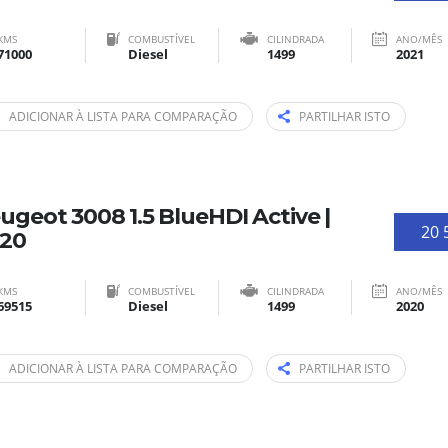
KMS
COMBUSTÍVEL
CILINDRADA
ANO/MÊS
71000
Diesel
1499
2021
ADICIONAR À LISTA PARA COMPARAÇÃO
PARTILHAR ISTO
ugeot 3008 1.5 BlueHDI Active |
20 
20
KMS
COMBUSTÍVEL
CILINDRADA
ANO/MÊS
69515
Diesel
1499
2020
ADICIONAR À LISTA PARA COMPARAÇÃO
PARTILHAR ISTO