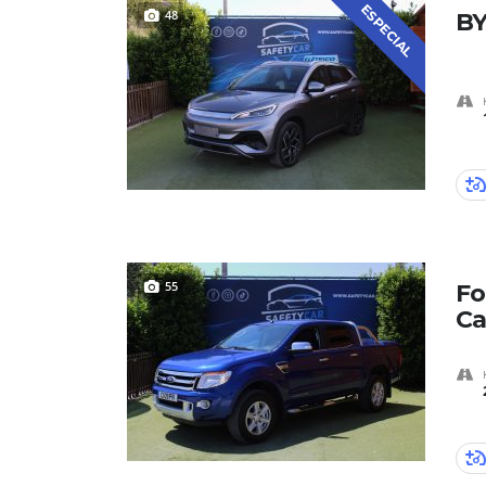
ESPECIAL
48
BY
55
Fo
Ca