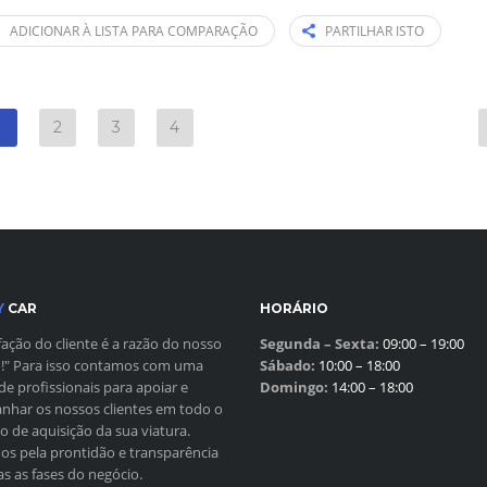
ADICIONAR À LISTA PARA COMPARAÇÃO
PARTILHAR ISTO
1
2
3
4
Y
CAR
HORÁRIO
sfação do cliente é a razão do nosso
Segunda – Sexta:
09:00 – 19:00
!" Para isso contamos com uma
Sábado:
10:00 – 18:00
de profissionais para apoiar e
Domingo:
14:00 – 18:00
har os nossos clientes em todo o
o de aquisição da sua viatura.
s pela prontidão e transparência
s as fases do negócio.