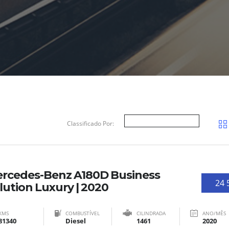
Classificado Por:
rcedes-Benz A180D Business
24 
lution Luxury | 2020
KMS
COMBUSTÍVEL
CILINDRADA
ANO/MÊS
81340
Diesel
1461
2020