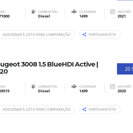
KMS
COMBUSTÍVEL
CILINDRADA
ANO/MÊS
71000
Diesel
1499
2021
ADICIONAR À LISTA PARA COMPARAÇÃO
PARTILHAR ISTO
ugeot 3008 1.5 BlueHDI Active |
20 
20
KMS
COMBUSTÍVEL
CILINDRADA
ANO/MÊS
69515
Diesel
1499
2020
ADICIONAR À LISTA PARA COMPARAÇÃO
PARTILHAR ISTO