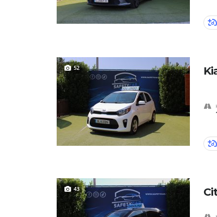
52
Ki
43
Ci