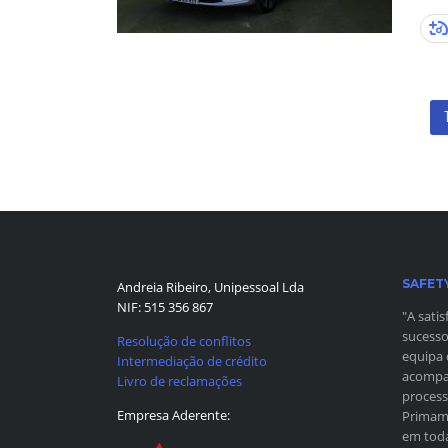
SAFET
Andreia Ribeiro, Unipessoal Lda
NIF: 515 356 867
"A sati
sucesso
Resolução de conflitos
equipa 
Intermediação de crédito
acompan
Livro de reclamações
process
Empresa Aderente:
Primamo
em toda