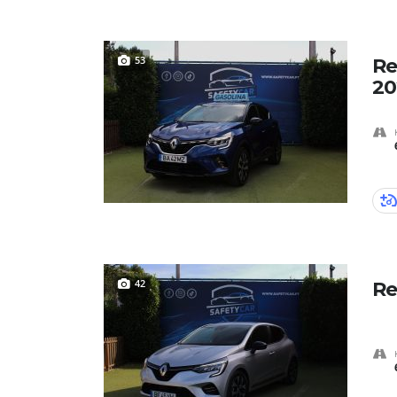
53
Re
20
42
Re