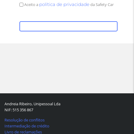
política de privacidade
Aceito a
da Safety Car
Andreia Ribeiro, Unipessoal Lda
NIF: 515 356 867
Resolução de conflitos
Intermediação de crédito
Livro de reclamações