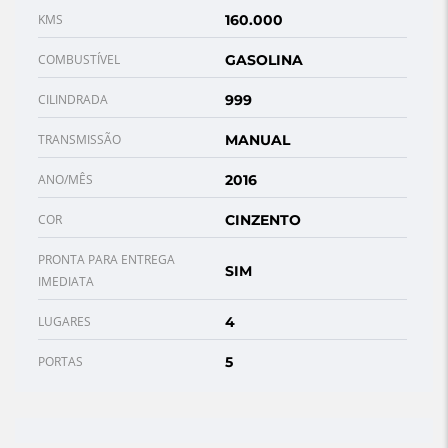
KMS
160.000
COMBUSTÍVEL
GASOLINA
CILINDRADA
999
TRANSMISSÃO
MANUAL
ANO/MÊS
2016
COR
CINZENTO
PRONTA PARA ENTREGA
SIM
IMEDIATA
LUGARES
4
PORTAS
5